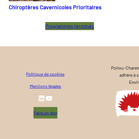
Chiroptères Cavernicoles Prioritaires
Programmes terminés
Poitou-Charen
Politique de cookies
adhère à s
Envi
Mentions légales
LinkedIn
YouTube
Faire un don