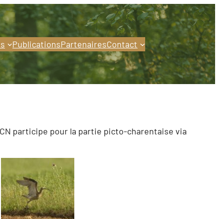
s
Publications
Partenaires
Contact
N participe pour la partie picto-charentaise via