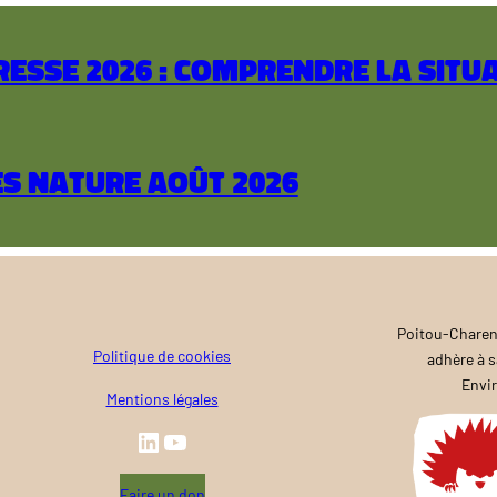
esse 2026 : comprendre la situa
es nature août 2026
Poitou-Charen
Politique de cookies
adhère à s
Envi
Mentions légales
LinkedIn
YouTube
Faire un don