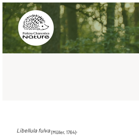
Aller
au
contenu
Libellula fulva
.
(Müller, 1764)