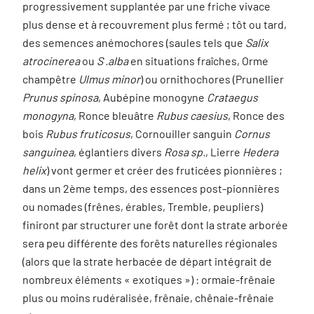
progressivement supplantée par une friche vivace
plus dense et à recouvrement plus fermé ; tôt ou tard,
des semences anémochores (saules tels que
Salix
atrocinerea
ou
S .alba
en situations fraîches, Orme
champêtre
Ulmus minor
) ou ornithochores (Prunellier
Prunus spinosa
, Aubépine monogyne
Crataegus
monogyna
, Ronce bleuâtre
Rubus caesius
, Ronce des
bois
Rubus fruticosus
, Cornouiller sanguin
Cornus
sanguinea
, églantiers divers
Rosa sp.
, Lierre
Hedera
helix
) vont germer et créer des fruticées pionnières ;
dans un 2ème temps, des essences post-pionnières
ou nomades (frênes, érables, Tremble, peupliers)
finiront par structurer une forêt dont la strate arborée
sera peu différente des forêts naturelles régionales
(alors que la strate herbacée de départ intégrait de
nombreux éléments « exotiques ») : ormaie-frênaie
plus ou moins rudéralisée, frênaie, chênaie-frênaie