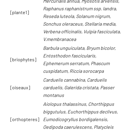
Mercurialis annua, Myosotis arvensis,
Raphanus raphanistrum ssp. landra,
[plante1]
Reseda luteola, Solanum nigrum,
Sonchus oleraceus, Stellaria media,
Verbena officinalis, Vulpia fasciculata,
V.membranacea
Barbula unguiculata, Bryum bicolor,
Entosthodon fascicularis,
[briophytes]
Ephemerum serratum, Phascum
cuspidatum, Riccia sorocarpa
Carduelis cannabina, Carduelis
[oiseaux]
carduelis, Galerida cristata, Passer
montanus
Aiolopus thalassinus, Chorthippus
biggutulus, Euchorthippus declivus,
[orthopteres]
Eumodicogryllus bordigalensis,
Oedipoda caerulescens, Platycleis