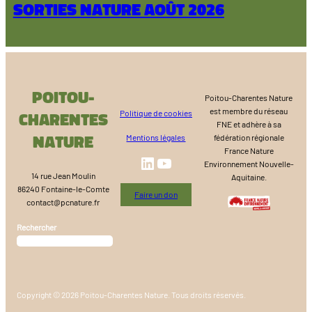
Sorties nature août 2026
Poitou-
Poitou-Charentes Nature
est membre du réseau
Charentes
Politique de cookies
FNE et adhère à sa
Nature
Mentions légales
fédération régionale
France Nature
LinkedIn
YouTube
Environnement Nouvelle-
14 rue Jean Moulin
Aquitaine.
86240 Fontaine-le-Comte
Faire un don
contact@pcnature.fr
Rechercher
Copyright © 2026 Poitou-Charentes Nature. Tous droits réservés.