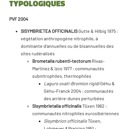
typologiques
PVF 2004
SISYMBRIETEA OFFICINALIS
Gutte & Hilbig 1975 :
végétation anthropogène nitrophile, à
dominante d’annuelles ou de bisannuelles des
sites rudéralisés
Brometalia rubenti-tectorum
Rivas-
Martinez & Izco 1977 : communautés
subnitrophiles, thermophiles
Laguro ovati-Bromion rigidi
Géhu &
Géhu-Franck 2004 : communautés
des arrière-dunes perturbées
Sisymbrietalia officinalis
Tüxen 1962 :
communautés nitrophiles eurosibériennes
Sisymbrion officinalis
Tüxen,
Lohmeyer &Preising 1951 :