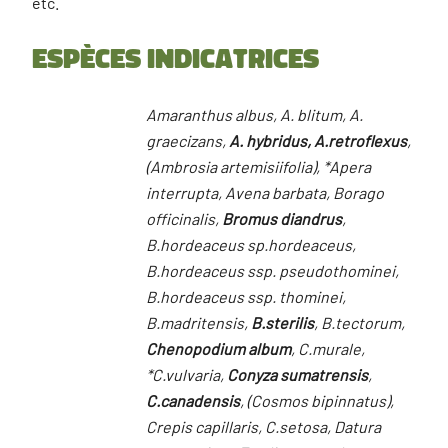
etc.
Espèces indicatrices
Amaranthus albus, A. blitum, A.
graecizans,
A. hybridus, A.retroflexus
,
(Ambrosia artemisiifolia), *Apera
interrupta, Avena barbata, Borago
officinalis,
Bromus diandrus
,
B.hordeaceus sp.hordeaceus,
B.hordeaceus ssp. pseudothominei,
B.hordeaceus ssp. thominei,
B.madritensis,
B.sterilis
, B.tectorum,
Chenopodium album
, C.murale,
*C.vulvaria,
Conyza sumatrensis
,
C.canadensis
, (Cosmos bipinnatus),
Crepis capillaris, C.setosa, Datura