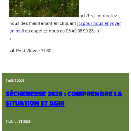
art295], contactez-
nous dès maintenant en cliquant
ici pour nous envoyer
un mail
ou appelez-nous au 05 49 88 99 23.|])]
>
Post Views:
7 930
7 AOÛT 2026
Sécheresse 2026 : comprendre la
situation et agir
31 JUILLET 2026