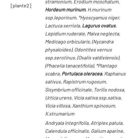
stramonium, Erodium moschatum,
[plante2]
Hordeum murinum
, H.murinum
ssp.leporinum, *Hyoscyamus niger,
Lactuca serriola,
Lagurus ovatus
,
Lepidium ruderale, Malva neglecta,
Medicago orbicularis, (Nycandra
physaloides), Odontites vernus
ssp.serotinus, (Oxalis valdiviensis),
(Phacelia tanacetifolia), *Plantago
scabra,
Portulaca oleracea
, Raphanus
sativus, Rapistrum rugosum,
Sisymbrium officinale, Torilis nodosa,
Urtica urens, Vicia sativa ssp.sativa,
Vicia villosa, Xanthium spinosum,
X.strumarium
Andryala integrifolia, Atriplex patula,
Calendula officinalis, Galium aparine,